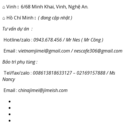
⌂
Vinh
:
6/68 Minh Khai, Vinh, Nghệ An.
⌂
Hồ Chí Minh
:
( đang cập nhật )
Tư vấn dự án :
Hotline/zalo :
0943.678.456 / Mr Nes ( Mr Công )
Email : v
ietnamjimei@gmail.com / nescafe306@gmail.com
Bảo trì phụ tùng :
Tel/fax/zalo :
008613818633127 – 02169157888 / Ms
Nancy
Email : c
hinajimei@jimeish.com