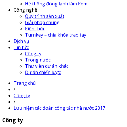
Hệ thống đông lạnh làm Kem
Công nghệ
Quy trình sản xuất
Giải pháp chung
Kiến thức
Turnkey – chìa khóa trao tay
Dịch vụ
Tin tức
Công ty
Trong nước
Thư viên dự án khác
Dự án chiến lược
Trang chủ
/
Công ty
/
Lưu niệm các đoàn công tác nhà nước 2017
Công ty