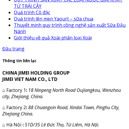
TỪ TRÁI CÂY
Quá trình Cô đặc
Quá trình lên men Yaourt – sữa chua
Thuyết minh quy trình công nghệ sản xuất Sữa Đậu
Nành
Giới thiệu về quả Xoài phân loại Xoài
Đầu trang
Thông tin liên lạc
CHINA JIMEI HOLDING GROUP
JIMEI VIET NAM CO., LTD
⌂
Factory 1
:
18 Ninpeng North Road Oujiangkou, Wenzhou
city, Zhejiang, China.
⌂
Factory 2
:
88 Chuangxin Road, Xindai Town, Pinghu City,
Zhejiang China.
⌂
Hà Nội
:
51D/35 Lê Đức Thọ, Từ Liêm, Hà Nội.