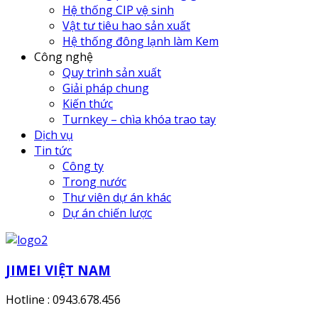
Hệ thống CIP vệ sinh
Vật tư tiêu hao sản xuất
Hệ thống đông lạnh làm Kem
Công nghệ
Quy trình sản xuất
Giải pháp chung
Kiến thức
Turnkey – chìa khóa trao tay
Dịch vụ
Tin tức
Công ty
Trong nước
Thư viên dự án khác
Dự án chiến lược
JIMEI VIỆT NAM
Hotline : 0943.678.456