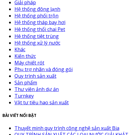
Giải pháp
Hệ thống đông lạnh
Hệ thống phối trộn
Hệ thống tháp bay hơi
Hệ thống thổi chai Pet
Hệ thống tiệt trùng
Hệ thống xử lý nước
Khác
Kiến thức
Máy chiết rót
Phụ trợ nhãn và đóng gói
Quy trình sản xuất
Sản phẩm
Thư viên ảnh dự án
Turnkey
Vật tư tiêu hao sản xuất
BÀI VIẾT NỔI BẬT
Thuyết minh quy trình công nghệ sản xuất Bia
QUY TRÌNH SẢN XUẤT CÁC LOẠI NƯỚC GIẢI KHÁT