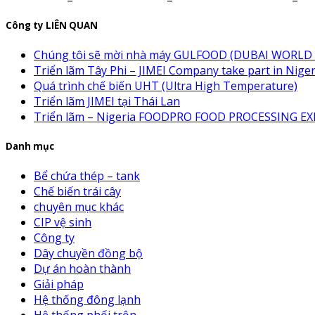
Công ty LIÊN QUAN
Chúng tôi sẽ mời nhà máy GULFOOD (DUBAI WORLD 
Triển lãm Tây Phi – JIMEI Company take part in N
Quá trình chế biến UHT (Ultra High Temperature)
Triển lãm JIMEI tại Thái Lan
Triển lãm – Nigeria FOODPRO FOOD PROCESSING E
Danh mục
Bể chứa thép – tank
Chế biến trái cây
chuyên mục khác
CIP vệ sinh
Công ty
Dây chuyền đồng bộ
Dự án hoàn thành
Giải pháp
Hệ thống đông lạnh