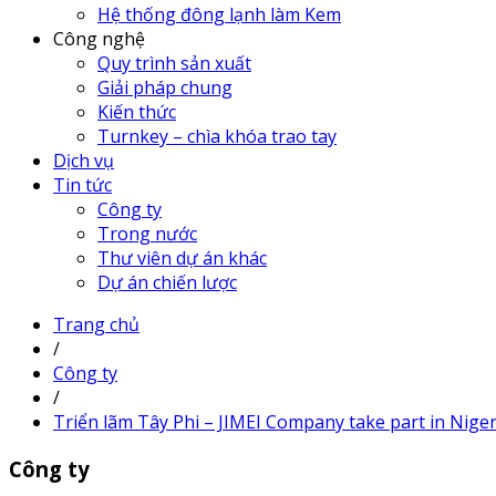
Hệ thống đông lạnh làm Kem
Công nghệ
Quy trình sản xuất
Giải pháp chung
Kiến thức
Turnkey – chìa khóa trao tay
Dịch vụ
Tin tức
Công ty
Trong nước
Thư viên dự án khác
Dự án chiến lược
Trang chủ
/
Công ty
/
Triển lãm Tây Phi – JIMEI Company take part in N
Công ty