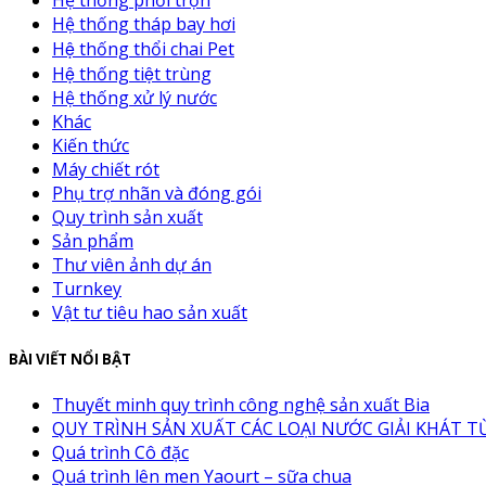
Hệ thống phối trộn
Hệ thống tháp bay hơi
Hệ thống thổi chai Pet
Hệ thống tiệt trùng
Hệ thống xử lý nước
Khác
Kiến thức
Máy chiết rót
Phụ trợ nhãn và đóng gói
Quy trình sản xuất
Sản phẩm
Thư viên ảnh dự án
Turnkey
Vật tư tiêu hao sản xuất
BÀI VIẾT NỔI BẬT
Thuyết minh quy trình công nghệ sản xuất Bia
QUY TRÌNH SẢN XUẤT CÁC LOẠI NƯỚC GIẢI KHÁT TỪ
Quá trình Cô đặc
Quá trình lên men Yaourt – sữa chua