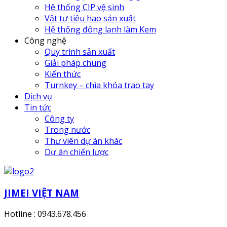
Hệ thống CIP vệ sinh
Vật tư tiêu hao sản xuất
Hệ thống đông lạnh làm Kem
Công nghệ
Quy trình sản xuất
Giải pháp chung
Kiến thức
Turnkey – chìa khóa trao tay
Dịch vụ
Tin tức
Công ty
Trong nước
Thư viên dự án khác
Dự án chiến lược
JIMEI VIỆT NAM
Hotline : 0943.678.456