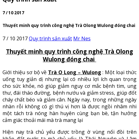
7 / 10 2017
Thuyết minh quy trình công nghệ Trà Olong Wulong đóng chai
7 / 10 2017
Quy trình sản xuất
Mr Nes
Thuyết minh quy trình công nghệ Trà Olong
Wulong đóng chai
Giới thiệu sơ bộ về
Trà O Long – Wulong
: Một loại thức
uống tuy giản dị nhưng lại có nhiều lợi ích quan trọng
cho sức khỏe, nó giúp giảm nguy cơ mắc bệnh tim, ung
thư, đái tháo đường, bệnh nướu và giảm stress, giúp đốt
cháy chất béo và giảm cân. Ngày nay, trong những ngày
nhàn rỗi không có gì thú vị hơn là được ngồi nhâm nhi
một tách trà nóng hàn huyên cùng bạn bè, tận hưởng
cảm giác thoải mái mà trà mang lại
Hiện nay trà chủ yếu được trồng ờ vùng nối đồi trên
khắp đất nước ta mà chủ yếu là Thái Nguyên và Lâm