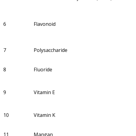
6
Flavonoid
7
Polysaccharide
8
Fluoride
9
Vitamin E
10
Vitamin K
11
Mangan