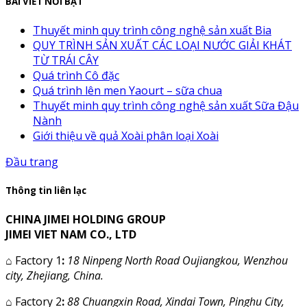
BÀI VIẾT NỔI BẬT
Thuyết minh quy trình công nghệ sản xuất Bia
QUY TRÌNH SẢN XUẤT CÁC LOẠI NƯỚC GIẢI KHÁT
TỪ TRÁI CÂY
Quá trình Cô đặc
Quá trình lên men Yaourt – sữa chua
Thuyết minh quy trình công nghệ sản xuất Sữa Đậu
Nành
Giới thiệu về quả Xoài phân loại Xoài
Đầu trang
Thông tin liên lạc
CHINA JIMEI HOLDING GROUP
JIMEI VIET NAM CO., LTD
⌂
Factory 1
:
18 Ninpeng North Road Oujiangkou, Wenzhou
city, Zhejiang, China.
⌂
Factory 2
:
88 Chuangxin Road, Xindai Town, Pinghu City,