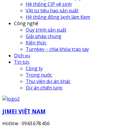
Hệ thống CIP vệ sinh
Vật tư tiêu hao sản xuất
Hệ thống đông lạnh làm Kem
Công nghệ
Quy trình sản xuất
Giải pháp chung
Kiến thức
Turnkey – chìa khóa trao tay
Dịch vụ
Tin tức
Công ty
Trong nước
Thư viên dự án khác
Dự án chiến lược
JIMEI VIỆT NAM
Hotline : 0943.678.456