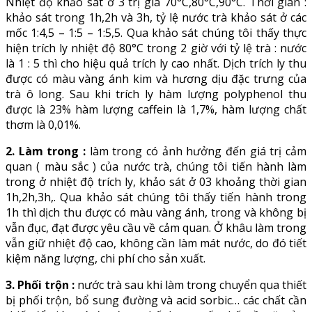
Nhiệt độ khảo sát ở 3 trị giá 70°C,80°C,90°C. Thời gian :
khảo sát trong 1h,2h và 3h, tỷ lệ nước trà khảo sát ở các
mốc 1:4,5 – 1:5 – 1:5,5. Qua khảo sát chúng tôi thấy thực
hiện trích ly nhiệt độ 80°C trong 2 giờ với tỷ lệ trà : nước
là 1 : 5 thì cho hiệu quả trích ly cao nhất. Dịch trích ly thu
được có màu vàng ánh kim và hương dịu đặc trưng của
trà ô long. Sau khi trích ly hàm lượng polyphenol thu
được là 23% hàm lượng caffein là 1,7%, hàm lượng chất
thơm là 0,01%.
2. Làm trong :
làm trong có ảnh hưởng đến giá trị cảm
quan ( màu sắc ) của nước trà, chúng tôi tiến hành làm
trong ở nhiệt độ trích ly, khảo sát ở 03 khoảng thời gian
1h,2h,3h,. Qua khảo sát chúng tôi thấy tiến hành trong
1h thì dịch thu được có màu vàng ánh, trong và không bị
vẫn đục, đạt được yêu cầu về cảm quan. Ở khâu làm trong
vẫn giữ nhiệt độ cao, không cần làm mát nước, do đó tiết
kiệm năng lượng, chi phí cho sản xuất.
3. Phối trộn :
nước trà sau khi làm trong chuyển qua thiết
bị phối trộn, bổ sung đường và acid sorbic… các chất cần