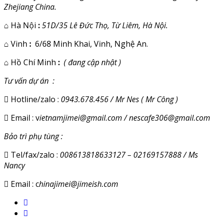
Zhejiang China.
⌂
Hà Nội
:
51D/35 Lê Đức Thọ, Từ Liêm, Hà Nội.
⌂
Vinh
:
6/68 Minh Khai, Vinh, Nghệ An.
⌂
Hồ Chí Minh
:
( đang cập nhật )
Tư vấn dự án :
Hotline/zalo :
0943.678.456 / Mr Nes ( Mr Công )
Email : v
ietnamjimei@gmail.com / nescafe306@gmail.com
Bảo trì phụ tùng :
Tel/fax/zalo :
008613818633127 – 02169157888 / Ms
Nancy
Email : c
hinajimei@jimeish.com