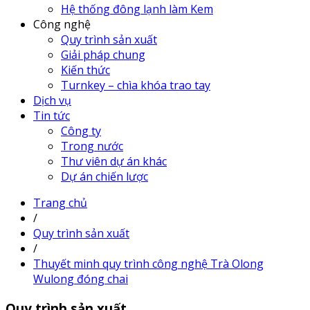
Hệ thống đông lạnh làm Kem
Công nghệ
Quy trình sản xuất
Giải pháp chung
Kiến thức
Turnkey – chìa khóa trao tay
Dịch vụ
Tin tức
Công ty
Trong nước
Thư viên dự án khác
Dự án chiến lược
Trang chủ
/
Quy trình sản xuất
/
Thuyết minh quy trình công nghệ Trà Olong
Wulong đóng chai
Quy trình sản xuất