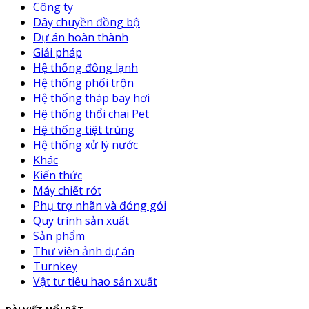
Công ty
Dây chuyền đồng bộ
Dự án hoàn thành
Giải pháp
Hệ thống đông lạnh
Hệ thống phối trộn
Hệ thống tháp bay hơi
Hệ thống thổi chai Pet
Hệ thống tiệt trùng
Hệ thống xử lý nước
Khác
Kiến thức
Máy chiết rót
Phụ trợ nhãn và đóng gói
Quy trình sản xuất
Sản phẩm
Thư viên ảnh dự án
Turnkey
Vật tư tiêu hao sản xuất