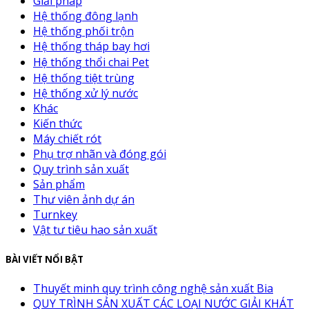
Giải pháp
Hệ thống đông lạnh
Hệ thống phối trộn
Hệ thống tháp bay hơi
Hệ thống thổi chai Pet
Hệ thống tiệt trùng
Hệ thống xử lý nước
Khác
Kiến thức
Máy chiết rót
Phụ trợ nhãn và đóng gói
Quy trình sản xuất
Sản phẩm
Thư viên ảnh dự án
Turnkey
Vật tư tiêu hao sản xuất
BÀI VIẾT NỔI BẬT
Thuyết minh quy trình công nghệ sản xuất Bia
QUY TRÌNH SẢN XUẤT CÁC LOẠI NƯỚC GIẢI KHÁT