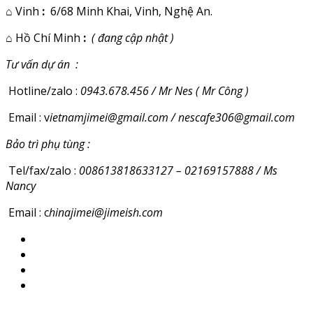
⌂
Vinh
:
6/68 Minh Khai, Vinh, Nghệ An.
⌂
Hồ Chí Minh
:
( đang cập nhật )
Tư vấn dự án :
Hotline/zalo :
0943.678.456 / Mr Nes ( Mr Công )
Email : v
ietnamjimei@gmail.com / nescafe306@gmail.com
Bảo trì phụ tùng :
Tel/fax/zalo :
008613818633127 – 02169157888 / Ms
Nancy
Email : c
hinajimei@jimeish.com