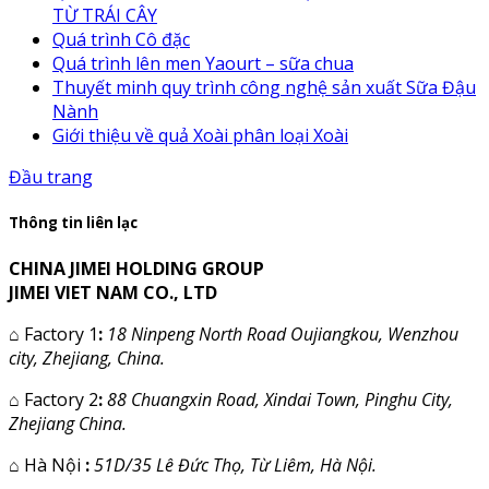
TỪ TRÁI CÂY
Quá trình Cô đặc
Quá trình lên men Yaourt – sữa chua
Thuyết minh quy trình công nghệ sản xuất Sữa Đậu
Nành
Giới thiệu về quả Xoài phân loại Xoài
Đầu trang
Thông tin liên lạc
CHINA JIMEI HOLDING GROUP
JIMEI VIET NAM CO., LTD
⌂
Factory 1
:
18 Ninpeng North Road Oujiangkou, Wenzhou
city, Zhejiang, China.
⌂
Factory 2
:
88 Chuangxin Road, Xindai Town, Pinghu City,
Zhejiang China.
⌂
Hà Nội
:
51D/35 Lê Đức Thọ, Từ Liêm, Hà Nội.