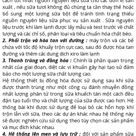
cách tốt nhất nguồn nguyên liệu sữa cho các đơn vị sản
xuất , nếu sữa tươi không đủ chúng ta cần thay thế hoặc
bổ sung một lượng sữa bột để tránh tình trạng thiếu
nguồn nguyên liệu sữa phục vụ sản xuất . Sữa nguyên
liệu trước khi làm lạnh được lấy mẫu và test trước về chất
lượng và các chỉ số, phân loại và tiêu chuẩn hóa chất béo.
2. Phối trộn và hòa tan với đường :
máy trộn và các bể
chứa với tốc độ khuấy trộn cực cao, sau đó được hòa tan
đường và thêm các dung dịch xiro làm lạnh
3. Thanh trùng và đồng hóa :
Chính là phần quan trọng
nhất của giai đoạn, diệt các vi khuẩn gây hại tạo sử đảm
bảo cho một lượng sữa chất lượng cao.
Hệ thống thiết bị đồng hóa được sử dụng sau khi sữa
được thanh trùng như một công cụ đánh nhuyễn đồng
nhất lượng phân tử trong sữa khuếch tán một cách đều
đặn tạo tuổi thọ và chất lượng của sữa được cao hơn. Hệ
thống bài khí được sử dụng để loại bỏ các hỗn hợp khí
trộn lẫn với sữa, theo các dự án khác nhau hệ thống này
sẽ được nghiên cứu sử dụng theo tùy chọn các sản phẩm
và mục đích khác nhau.
4. Hệ thống lên men và lưu trữ :
đối với sản phẩm sữa