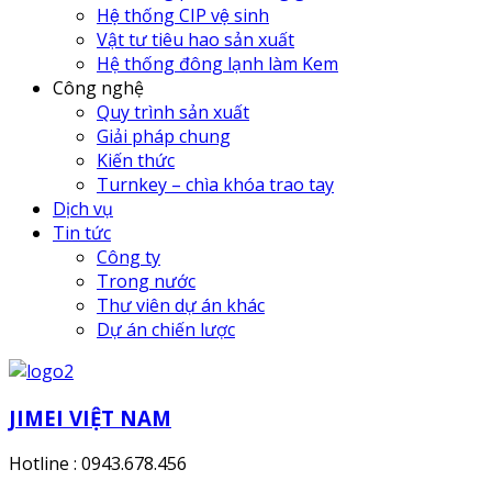
Hệ thống CIP vệ sinh
Vật tư tiêu hao sản xuất
Hệ thống đông lạnh làm Kem
Công nghệ
Quy trình sản xuất
Giải pháp chung
Kiến thức
Turnkey – chìa khóa trao tay
Dịch vụ
Tin tức
Công ty
Trong nước
Thư viên dự án khác
Dự án chiến lược
JIMEI VIỆT NAM
Hotline : 0943.678.456