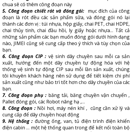
chua sẽ có thêm công đoạn này
5. Công đoạn chiết rót và đóng gói:
mục đích của công
đoạn là rót đều các sản phẩm sữa, và đóng gói nó lại
thành các đơn vị : túi nhựa, hộp giấy, chai PET, chai HDPE,
chai thủy tinh, chai đầu hồi, ly giấy hoặc nhựa… Tất cả
những sản phẩm các bạn muốn đóng gói dưới hình dạng
nào, JIMEI cũng sẽ cung cấp theo ý thích và tùy chọn của
bạn.
6. Công đoạn CIP :
vệ sinh dây chuyền sau mỗi ca sản
xuất, hướng đến một dây chuyền tự động hóa với hệ
thống vệ sinh tự động CIP sau mỗi lần sản xuất, chúng
tôi khuyên khách hàng nên sử dụng để tiết kiệm chi phí
sản xuất cũng như bảo trì tốt hơn cho dây chuyền của các
bạn.
7. Công đoạn phụ :
băng tải, băng chuyền vận chuyển ,
Pallet đóng gói, các Robot nâng hạ ,…
8. Công đoạn :
Nồi hơi, máy nén khí , cũng cần xử lý và
cung cấp để dây chuyền hoạt động
9. Hệ thống :
đường ống, van, tủ điện trình điện khiển
điện cabin … một hệ thống quan trong để kết nối toàn bộ