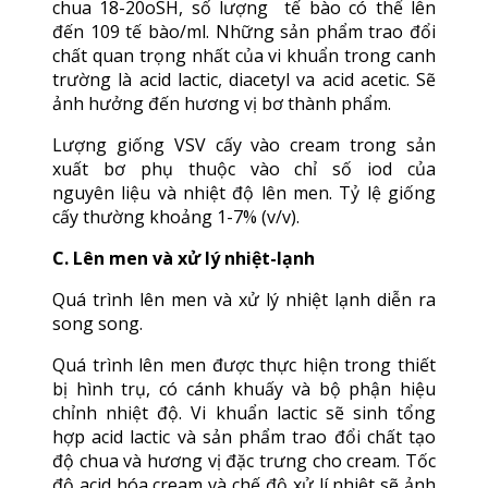
chua 18-20oSH, số lượng tế bào có thể lên
đến 109 tế bào/ml. Những sản phẩm trao đổi
chất quan trọng nhất của vi khuẩn trong canh
trường là acid lactic, diacetyl va acid acetic. Sẽ
ảnh hưởng đến hương vị bơ thành phẩm.
Lượng giống VSV cấy vào cream trong sản
xuất bơ phụ thuộc vào chỉ số iod của
nguyên liệu và nhiệt độ lên men. Tỷ lệ giống
cấy thường khoảng 1-7% (v/v).
C. Lên men và xử lý nhiệt-lạnh
Quá trình lên men và xử lý nhiệt lạnh diễn ra
song song.
Quá trình lên men được thực hiện trong thiết
bị hình trụ, có cánh khuấy và bộ phận hiệu
chỉnh nhiệt độ. Vi khuẩn lactic sẽ sinh tổng
hợp acid lactic và sản phẩm trao đổi chất tạo
độ chua và hương vị đặc trưng cho cream. Tốc
độ acid hóa cream và chế độ xử lí nhiệt sẽ ảnh