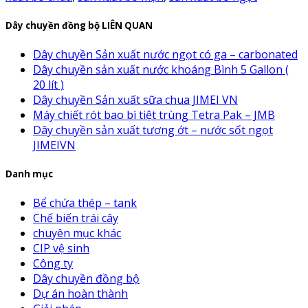
Dây chuyền đồng bộ LIÊN QUAN
Dây chuyền Sản xuất nước ngọt có ga – carbonated
Dây chuyền sản xuất nước khoáng Bình 5 Gallon (
20 lít )
Dây chuyền Sản xuất sữa chua JIMEI VN
Máy chiết rót bao bì tiệt trùng Tetra Pak – JMB
Dây chuyền sản xuất tương ớt – nước sốt ngọt
JIMEIVN
Danh mục
Bể chứa thép – tank
Chế biến trái cây
chuyên mục khác
CIP vệ sinh
Công ty
Dây chuyền đồng bộ
Dự án hoàn thành