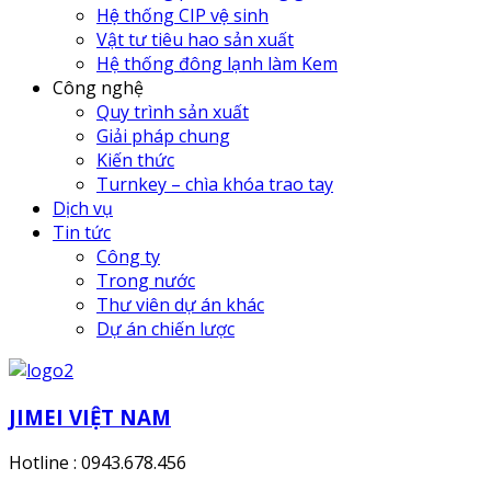
Hệ thống CIP vệ sinh
Vật tư tiêu hao sản xuất
Hệ thống đông lạnh làm Kem
Công nghệ
Quy trình sản xuất
Giải pháp chung
Kiến thức
Turnkey – chìa khóa trao tay
Dịch vụ
Tin tức
Công ty
Trong nước
Thư viên dự án khác
Dự án chiến lược
JIMEI VIỆT NAM
Hotline : 0943.678.456