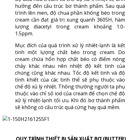
hưởng đến cấu trúc bơ thành phẩm. Sau quá
trình lên men, độ chua phần không béo trong
cream cần đạt giá trị xung quanh 360SH, hàm
lượng diacetyl trong cream khoảng 1.0-
1.5ppm.
Mục đích của quá trình xử lý nhiêt-lạnh là kết
tinh một lựợng chất béo trong cream. Do
cream chứa hổn hợp chất béo có điểm nóng
chảy khác nhau nên nhiệt độ kết tinh của
chúng cũng khác nhau. Tốc độ kết tinh và độ
tinh khiết của các tinh thể sẽ phụ thuộc vào
chế độ xủ lý nhiệt. Thông thường người ta phụ
thuộc vào chỉ số iod của cream để chọn chế độ
xử lý nhịệt-lạnh tối ưu. Khi đó bơ thành phẩm
sẽ không có cấu trúc quá cứng hay quá mềm.
QUY TRÌNH THIẾT BỊ SẢN XUẤT BƠ (BUTTER)