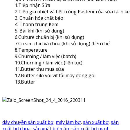
1.Tiếp nhận Sữa
2.Tiền gia nhiệt và tiệt trùng Pasteur của sữa tách k
3. Chuẩn hóa chất béo
4. Thanh trùng Kem
5. Bài khí (khi sử dụng)
6.Culture chuẩn bị (khi sử dụng)
7.Cream chín và chua (khi sử dụng) điều chế
8.Temperature
9.Churning / làm việc (batch)
10.Churning / làm việc (liên tục)
11.Butter thu mua sữa
12.Butter silo với vít tải máy đóng gói
13.Butter
dây chuyền sản xuất bơ
,
máy làm bơ
,
sản xuất bơ
,
sản
xuất bơ chua
,
sản xuất bơ mặn
,
sản xuất bơ ngọt