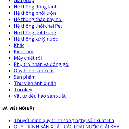
Giải pháp
Hệ thống đông lạnh
Hệ thống phối trộn
Hệ thống tháp bay hơi
Hệ thống thổi chai Pet
Hệ thống tiệt trùng
Hệ thống xử lý nước
Khác
Kiến thức
Máy chiết rót
Phụ trợ nhãn và đóng gói
Quy trình sản xuất
Sản phẩm
Thư viên ảnh dự án
Turnkey
Vật tư tiêu hao sản xuất
BÀI VIẾT NỔI BẬT
Thuyết minh quy trình công nghệ sản xuất Bia
QUY TRÌNH SẢN XUẤT CÁC LOẠI NƯỚC GIẢI KHÁT