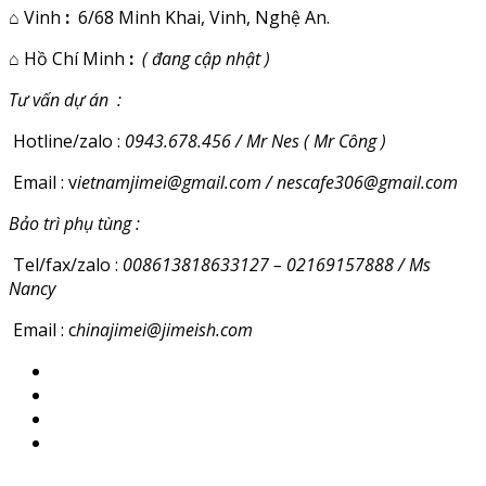
⌂
Vinh
:
6/68 Minh Khai, Vinh, Nghệ An.
⌂
Hồ Chí Minh
:
( đang cập nhật )
Tư vấn dự án :
Hotline/zalo :
0943.678.456 / Mr Nes ( Mr Công )
Email : v
ietnamjimei@gmail.com / nescafe306@gmail.com
Bảo trì phụ tùng :
Tel/fax/zalo :
008613818633127 – 02169157888 / Ms
Nancy
Email : c
hinajimei@jimeish.com