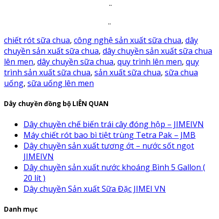
..
..
chiết rót sữa chua
,
công nghệ sản xuất sữa chua
,
dây
chuyền sản xuất sữa chua
,
dây chuyền sản xuất sữa chua
lên men
,
dây chuyền sữa chua
,
quy trình lên men
,
quy
trình sản xuất sữa chua
,
sản xuất sữa chua
,
sữa chua
uống
,
sữa uống lên men
Dây chuyền đồng bộ LIÊN QUAN
Dây chuyền chế biến trái cây đóng hộp – JIMEIVN
Máy chiết rót bao bì tiệt trùng Tetra Pak – JMB
Dây chuyền sản xuất tương ớt – nước sốt ngọt
JIMEIVN
Dây chuyền sản xuất nước khoáng Bình 5 Gallon (
20 lít )
Dây chuyền Sản xuất Sữa Đặc JIMEI VN
Danh mục