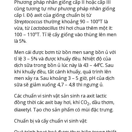
Phương pháp nhân giống cấp II hoặc cấp III
cũng tương tự như phương pháp nhân giống
cấp I. Độ axit của giống chuẩn bị từ
Streptococcus
thường khoảng 90 – 100ºT là
vừa, từ
Lactobacillus
thì hơi chua thêm một ít:
100 – 110ºT. Tỉ lệ cấy giống vào thùng lên men
là 5%.
Men cái được bơm từ bồn men sang bồn ủ với
tỉ lệ 3 – 5% và được khuấy đều. Nhiệt độ của
dịch sữa trong bồn ủ lúc này là 43 – 44ºC. Sau
khi khuấy đều, tắt cánh khuấy, quá trình lên
men xảy ra. Sau khoảng 3 – 5 giờ, pH của dịch
sữa sẽ giảm xuống 4,7 – 4,8 thì ngưng ủ.
Các chuẩn vi sinh vật sản sinh ra axit lactic
đồng thời các axit bay hơi, khí CO
, dầu thơm,
2
diaxetyl. Tạo cho sản phẩm có mùi đặc trưng.
Chuẩn bị và cấy chuẩn vi sinh vật:
Quá trình hoạt hoá được thực hiện trong thiết