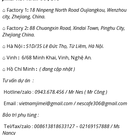
⌂
Factory 1
:
18 Ninpeng North Road Oujiangkou, Wenzhou
city, Zhejiang, China.
⌂
Factory 2
:
88 Chuangxin Road, Xindai Town, Pinghu City,
Zhejiang China.
⌂
Hà Nội
:
51D/35 Lê Đức Thọ, Từ Liêm, Hà Nội.
⌂
Vinh
:
6/68 Minh Khai, Vinh, Nghệ An.
⌂
Hồ Chí Minh
:
( đang cập nhật )
Tư vấn dự án :
Hotline/zalo :
0943.678.456 / Mr Nes ( Mr Công )
Email : v
ietnamjimei@gmail.com / nescafe306@gmail.com
Bảo trì phụ tùng :
Tel/fax/zalo :
008613818633127 – 02169157888 / Ms
Nancy