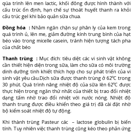
qúa trình lên men lactic, khối đông được hình thành với
cấu trúc ổn định, hạn chế sự thoát huyết thanh ra khỏi
cấu trúc gel khi bảo quản sữa chua.
Đồng hóa :
Nhằm ngăn chặn sự phân ly của kem trong
quá trình ủ, lên me, giảm đường kính trung bình của hạt
béo vào trong micelle casein, tránh hiện tượng tách pha
của chất béo
Thanh trùng :
Mục đích: tiêu diệt các vi sinh vật không
cần thiết hiện diện trong sữa, làm cho sữa có môi trường
dinh dưỡng tinh khiết thích hợp cho sự phát triển của vi
sinh vật yêu cầu.Dịch sữa được thanh trùng ở 62ºC trong
30 phút. Quá trình nâng nhiệt độ của sữa lên 62ºC được
thực hiện trong ngăn thứ nhất của thiết bị trao đổi nhiệt
dạng tấm nhờ trao đổi nhiệt với nước nóng. Nhiệt độ
thanh trung được điều khiển theo giá trị đã cài đặt nhờ
bộ kiểm soát nhiệt độ tự động.
Khi thành trùng Pasteur các – lactose globulin bị biến
tính. Tuy nhiên việc thanh trùng cũng kéo theo phản ứng