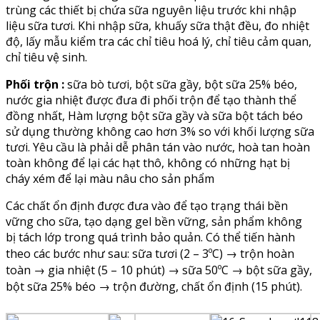
trùng các thiết bị chứa sữa nguyên liệu trước khi nhập
liệu sữa tươi. Khi nhập sữa, khuấy sữa thật đều, đo nhiệt
độ, lấy mẫu kiểm tra các chỉ tiêu hoá lý, chỉ tiêu cảm quan,
chỉ tiêu vệ sinh.
Phối trộn :
sữa bò tươi, bột sữa gầy, bột sữa 25% béo,
nước gia nhiệt được đưa đi phối trộn để tạo thành thể
đồng nhất, Hàm lượng bột sữa gầy và sữa bột tách béo
sử dụng thường không cao hơn 3% so với khối lượng sữa
tươi. Yêu cầu là phải dễ phân tán vào nước, hoà tan hoàn
toàn không để lại các hạt thô, không có những hạt bị
cháy xém để lại màu nâu cho sản phẩm
Các chất ổn định được đưa vào để tạo trạng thái bền
vững cho sữa, tạo dạng gel bền vững, sản phẩm không
bị tách lớp trong quá trình bảo quản. Có thể tiến hành
theo các bước như sau: sữa tươi (2 – 3ºC) → trộn hoàn
toàn → gia nhiệt (5 – 10 phút) → sữa 50ºC → bột sữa gầy,
bột sữa 25% béo → trộn đường, chất ổn định (15 phút).