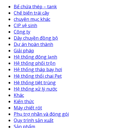
Bể chứa thép – tank
Chế biến trái cây
chuyên mục khác
CIP vệ sinh
Công ty
Dây chuyền đồng bộ
Dự án hoàn thành
Giải pháp
Hệ thống đông lạnh
Hệ thống phối trộn
Hệ thống tháp bay hơi
Hệ thống thổi chai Pet
Hệ thống tiệt trùng
Hệ thống xử lý nước
Khác
Kiến thức
Máy chiết rót
Phụ trợ nhãn và đóng gói
Quy trình sản xuất
Sản phẩm