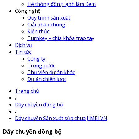
Hệ thống đông lạnh làm Kem
Công nghệ
Quy trình sản xuất
Giải pháp chung
Kiến thức
Turnkey – chìa khóa trao tay
Dịch vụ
Tin tức
Công ty
Trong nước
Thư viên dự án khác
Dự án chiến lược
Trang chủ
/
Dây chuyền đồng bộ
/
Dây chuyền Sản xuất sữa chua JIMEI VN
Dây chuyền đồng bộ