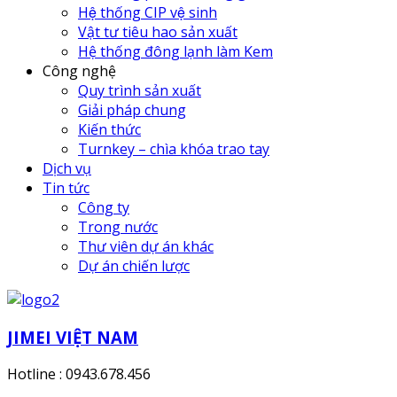
Hệ thống CIP vệ sinh
Vật tư tiêu hao sản xuất
Hệ thống đông lạnh làm Kem
Công nghệ
Quy trình sản xuất
Giải pháp chung
Kiến thức
Turnkey – chìa khóa trao tay
Dịch vụ
Tin tức
Công ty
Trong nước
Thư viên dự án khác
Dự án chiến lược
JIMEI VIỆT NAM
Hotline : 0943.678.456