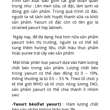
trình sản xuất bao gồm các giai đoạn quan
trọng như : Lên men sữa, cô đặc, làm lạnh và
đóng gói sản phẩm. Trong quá trình cô đặc,
người ta sẽ tách bớt huyết thanh sữa ra khỏi
sản phẩm. Yaourt cô đặc còn có tên gọi là
strained yaourt hay labneh.
Ngày nay, để đa dạng hoá hơn nữa sản phẩm
yaourt trên thị trường, người ta có thể bổ
sung thêm hương liệu, chất màu thực phẩm
hoặc puree trái cây vào sản phẩm.
Mặt khác phân loại yaourt dựa vào hàm lượng
chất béo trong sản phẩm. Lượng chất béo
trong yaourt có thể dao động từ 0 – 10%,
thông thường là từ 0.5 – 3.5 %. Theo tổ chức y
tế thế giới WHO và tổ chức nông lương FAO,
sản phẩm yaourt có thể chia thành 3 nhóm
sau:
-Yaourt béo(Fat yaourt)
: Hàm lượng chất
béo sản phẩm không thấp hơn 3%