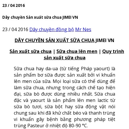
23 / 04 2016
Dây chuyền Sản xuất sữa chua JIMEI VN
23 / 04 2016
Dây chuyền đồng bộ
Mr Nes
DÂY CHUYỀN SẢN XUẤT SỮA CHUA
JIMEI VN
Sản xuất sữa chua
|
Sữa chua lên men
|
Quy trình
sản xuất sữa chua
Sữa chua hay da-ua (từ tiếng Pháp yaourt) là
sản phẩm bơ sữa được sản xuất bởi vi khuẩn
lên men của sữa. Mọi loại sữa có thể dùng để
làm sữa chua, nhưng trong cách chế tạo hiện
đại, sữa bò được dùng nhiều nhất. Sữa chua
đặc và yaourt là sản phẩm lên men lactic từ
sữa bò tươi, sữa bột hay sữa động vật nói
chung sau khi đã khử chất béo và thanh trùng
vi khuẩn gây bệnh bằng phương pháp tiệt
trùng Pasteur ở nhiệt độ 80-90 °C.