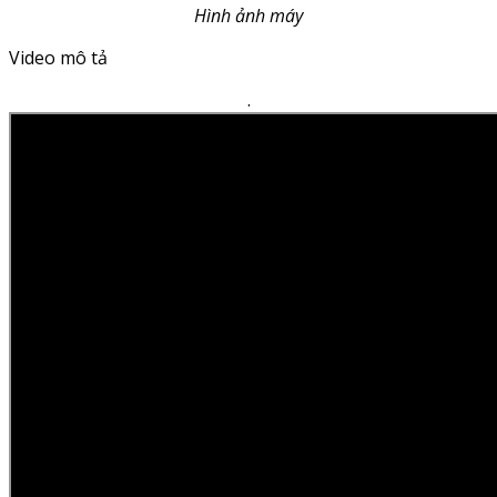
Hình ảnh máy
Video mô tả
.