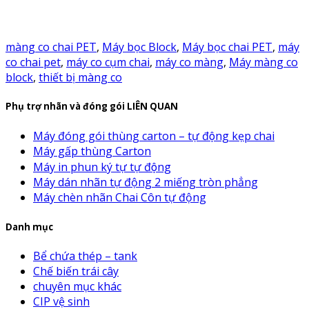
màng co chai PET
,
Máy bọc Block
,
Máy bọc chai PET
,
máy
co chai pet
,
máy co cụm chai
,
máy co màng
,
Máy màng co
block
,
thiết bị màng co
Phụ trợ nhãn và đóng gói LIÊN QUAN
Máy đóng gói thùng carton – tự động kẹp chai
Máy gấp thùng Carton
Máy in phun ký tự tự động
Máy dán nhãn tự động 2 miếng tròn phẳng
Máy chèn nhãn Chai Côn tự động
Danh mục
Bể chứa thép – tank
Chế biến trái cây
chuyên mục khác
CIP vệ sinh