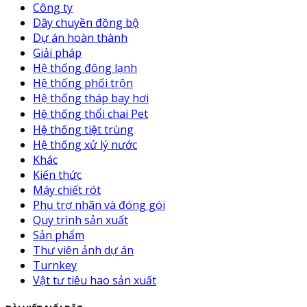
Công ty
Dây chuyền đồng bộ
Dự án hoàn thành
Giải pháp
Hệ thống đông lạnh
Hệ thống phối trộn
Hệ thống tháp bay hơi
Hệ thống thổi chai Pet
Hệ thống tiệt trùng
Hệ thống xử lý nước
Khác
Kiến thức
Máy chiết rót
Phụ trợ nhãn và đóng gói
Quy trình sản xuất
Sản phẩm
Thư viên ảnh dự án
Turnkey
Vật tư tiêu hao sản xuất