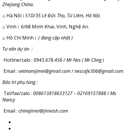
Zhejiang China.
⌂
Hà Nội
:
51D/35 Lê Đức Thọ, Từ Liêm, Hà Nội.
⌂
Vinh
:
6/68 Minh Khai, Vinh, Nghệ An.
⌂
Hồ Chí Minh
:
( đang cập nhật )
Tư vấn dự án :
Hotline/zalo :
0943.678.456 / Mr Nes ( Mr Công )
Email : v
ietnamjimei@gmail.com / nescafe306@gmail.com
Bảo trì phụ tùng :
Tel/fax/zalo :
008613818633127 – 02169157888 / Ms
Nancy
Email : c
hinajimei@jimeish.com