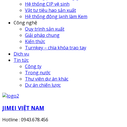
Hệ thống CIP vệ sinh
Vật tư tiêu hao sản xuất
Hệ thống đông lạnh làm Kem
Công nghệ
Quy trình sản xuất
Giải pháp chung
Kiến thức
Turnkey – chìa khóa trao tay
Dịch vụ
Tin tức
Công ty
Trong nước
Thư viên dự án khác
Dự án chiến lược
JIMEI VIỆT NAM
Hotline : 0943.678.456