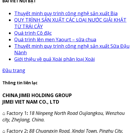
BÀI VIẾT NỔI BẬT
Thuyết minh quy trình công nghệ sản xuất Bia
QUY TRÌNH SẢN XUẤT CÁC LOẠI NƯỚC GIẢI KHÁT
TỪ TRÁI CÂY
Quá trình Cô đặc
Quá trình lên men Yaourt – sữa chua
Thuyết minh quy trình công nghệ sản xuất Sữa Đậu
Nành
Giới thiệu về quả Xoài phân loại Xoài
Đầu trang
Thông tin liên lạc
CHINA JIMEI HOLDING GROUP
JIMEI VIET NAM CO., LTD
⌂
Factory 1
:
18 Ninpeng North Road Oujiangkou, Wenzhou
city, Zhejiang, China.
⌂
Factory 2
:
88 Chuangxin Road, Xindai Town, Pinghu City,