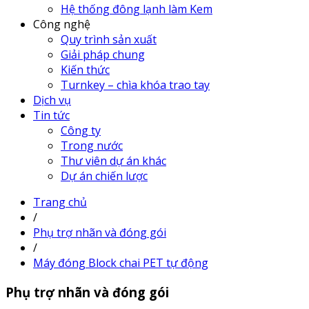
Hệ thống đông lạnh làm Kem
Công nghệ
Quy trình sản xuất
Giải pháp chung
Kiến thức
Turnkey – chìa khóa trao tay
Dịch vụ
Tin tức
Công ty
Trong nước
Thư viên dự án khác
Dự án chiến lược
Trang chủ
/
Phụ trợ nhãn và đóng gói
/
Máy đóng Block chai PET tự động
Phụ trợ nhãn và đóng gói