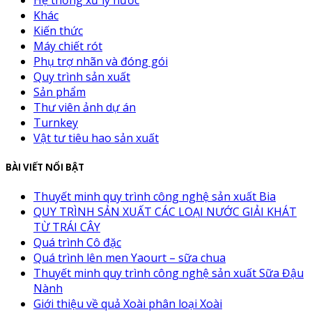
Khác
Kiến thức
Máy chiết rót
Phụ trợ nhãn và đóng gói
Quy trình sản xuất
Sản phẩm
Thư viên ảnh dự án
Turnkey
Vật tư tiêu hao sản xuất
BÀI VIẾT NỔI BẬT
Thuyết minh quy trình công nghệ sản xuất Bia
QUY TRÌNH SẢN XUẤT CÁC LOẠI NƯỚC GIẢI KHÁT
TỪ TRÁI CÂY
Quá trình Cô đặc
Quá trình lên men Yaourt – sữa chua
Thuyết minh quy trình công nghệ sản xuất Sữa Đậu
Nành
Giới thiệu về quả Xoài phân loại Xoài