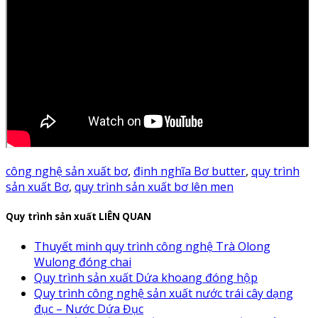
công nghệ sản xuất bơ
,
định nghĩa Bơ butter
,
quy trình
sản xuất Bơ
,
quy trình sản xuất bơ lên men
Quy trình sản xuất LIÊN QUAN
Thuyết minh quy trình công nghệ Trà Olong
Wulong đóng chai
Quy trình sản xuất Dứa khoang đóng hộp
Quy trình công nghệ sản xuất nước trái cây dạng
đục – Nước Dứa Đục