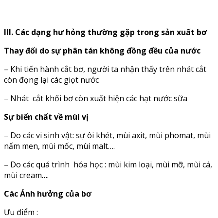
III.
Các
dạng
hư
hỏng
thường
gặp
trong
sản
xuất
bơ
Thay đổi do sự phân tán không đồng đều của nước
– Khi tiến hành cắt bơ, người ta nhận thấy trên nhát cắt
còn đọng lại các giọt nước
– Nhát cắt khối bơ còn xuất hiện các hạt nước sữa
Sự biến chất về mùi vị
– Do các vi sinh vật: sự ôi khét, mùi axit, mùi phomat, mùi
nấm men, mùi mốc, mùi malt….
– Do các quá trình hóa học : mùi kim loại, mùi mỡ, mùi cá,
mùi cream….
Các Ảnh
hưởng
của
bơ
Ưu điểm :