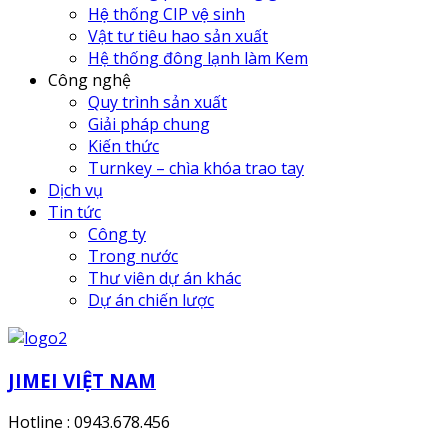
Hệ thống CIP vệ sinh
Vật tư tiêu hao sản xuất
Hệ thống đông lạnh làm Kem
Công nghệ
Quy trình sản xuất
Giải pháp chung
Kiến thức
Turnkey – chìa khóa trao tay
Dịch vụ
Tin tức
Công ty
Trong nước
Thư viên dự án khác
Dự án chiến lược
JIMEI VIỆT NAM
Hotline : 0943.678.456