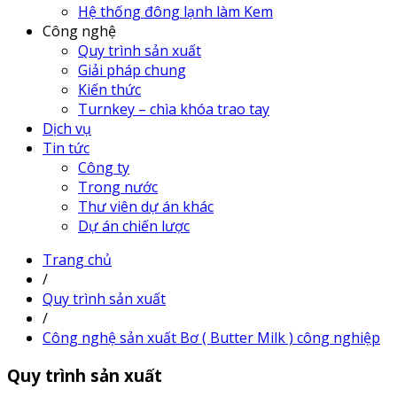
Hệ thống đông lạnh làm Kem
Công nghệ
Quy trình sản xuất
Giải pháp chung
Kiến thức
Turnkey – chìa khóa trao tay
Dịch vụ
Tin tức
Công ty
Trong nước
Thư viên dự án khác
Dự án chiến lược
Trang chủ
/
Quy trình sản xuất
/
Công nghệ sản xuất Bơ ( Butter Milk ) công nghiệp
Quy trình sản xuất