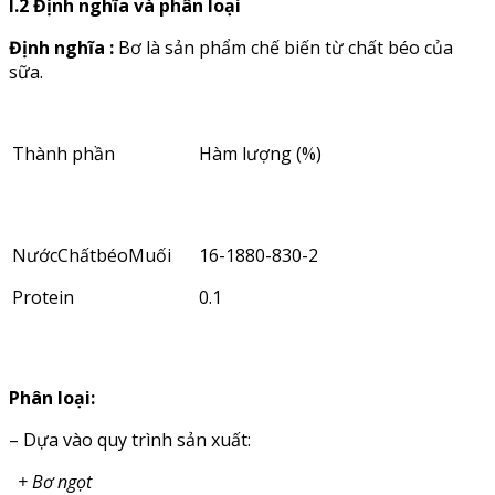
I.2
Định
nghĩa
và
phân
loại
Định
nghĩa :
Bơ là sản phẩm chế biến từ chất béo của
sữa.
Thành phần
Hàm lượng (%)
NướcChấtbéoMuối
16-1880-830-2
Protein
0.1
Phân
loại
:
– Dựa vào quy trình sản xuất:
+
Bơ
ngọt