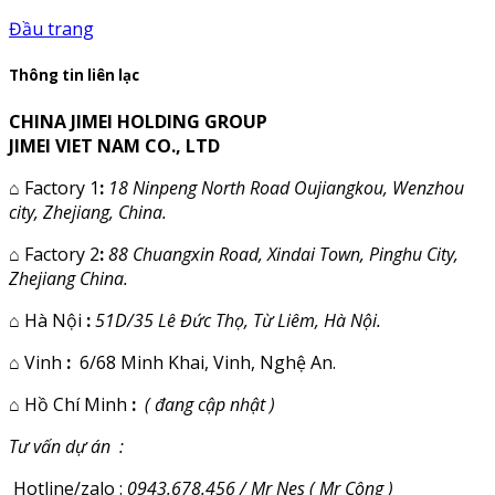
Đầu trang
Thông tin liên lạc
CHINA JIMEI HOLDING GROUP
JIMEI VIET NAM CO., LTD
⌂
Factory 1
:
18 Ninpeng North Road Oujiangkou, Wenzhou
city, Zhejiang, China.
⌂
Factory 2
:
88 Chuangxin Road, Xindai Town, Pinghu City,
Zhejiang China.
⌂
Hà Nội
:
51D/35 Lê Đức Thọ, Từ Liêm, Hà Nội.
⌂
Vinh
:
6/68 Minh Khai, Vinh, Nghệ An.
⌂
Hồ Chí Minh
:
( đang cập nhật )
Tư vấn dự án :
Hotline/zalo :
0943.678.456 / Mr Nes ( Mr Công )