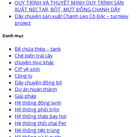
QUY TRÌNH VÀ THUYẾT MINH QUY TRÌNH SẢN
XUẤT NECTAR, BỘT, MỨT ĐÔNG CHANH DÂY
Dây chuyền sản xuất Chanh Leo Cô Đặc – turnkey
project
Danh mục
Bể chứa thép – tank
Chế biến trái cây
chuyên mục khác
CIP vệ sinh
Công ty
Dây chuyền đồng bộ
Dự án hoàn thành
Giải pháp
Hệ thống đông lạnh
Hệ thống phối trộn
Hệ thống tháp bay hơi
Hệ thống thổi chai Pet
Hệ thống tiệt trùng
Hệ thống xử lý nước