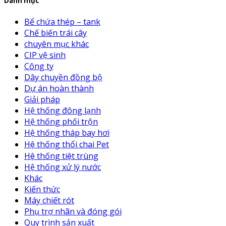
Danh mục
Bể chứa thép – tank
Chế biến trái cây
chuyên mục khác
CIP vệ sinh
Công ty
Dây chuyền đồng bộ
Dự án hoàn thành
Giải pháp
Hệ thống đông lạnh
Hệ thống phối trộn
Hệ thống tháp bay hơi
Hệ thống thổi chai Pet
Hệ thống tiệt trùng
Hệ thống xử lý nước
Khác
Kiến thức
Máy chiết rót
Phụ trợ nhãn và đóng gói
Quy trình sản xuất