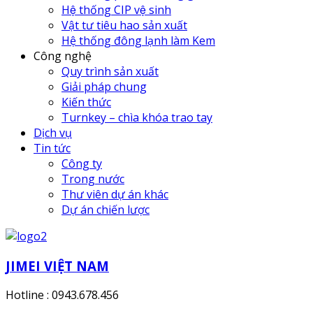
Hệ thống CIP vệ sinh
Vật tư tiêu hao sản xuất
Hệ thống đông lạnh làm Kem
Công nghệ
Quy trình sản xuất
Giải pháp chung
Kiến thức
Turnkey – chìa khóa trao tay
Dịch vụ
Tin tức
Công ty
Trong nước
Thư viên dự án khác
Dự án chiến lược
JIMEI VIỆT NAM
Hotline : 0943.678.456