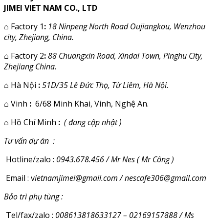
JIMEI VIET NAM CO., LTD
⌂
Factory 1
:
18 Ninpeng North Road Oujiangkou, Wenzhou
city, Zhejiang, China.
⌂
Factory 2
:
88 Chuangxin Road, Xindai Town, Pinghu City,
Zhejiang China.
⌂
Hà Nội
:
51D/35 Lê Đức Thọ, Từ Liêm, Hà Nội.
⌂
Vinh
:
6/68 Minh Khai, Vinh, Nghệ An.
⌂
Hồ Chí Minh
:
( đang cập nhật )
Tư vấn dự án :
Hotline/zalo :
0943.678.456 / Mr Nes ( Mr Công )
Email : v
ietnamjimei@gmail.com / nescafe306@gmail.com
Bảo trì phụ tùng :
Tel/fax/zalo :
008613818633127 – 02169157888 / Ms