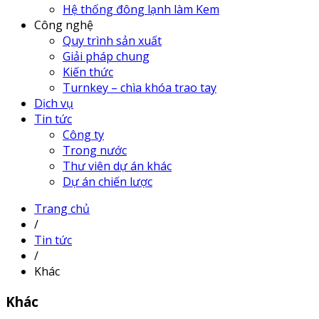
Hệ thống đông lạnh làm Kem
Công nghệ
Quy trình sản xuất
Giải pháp chung
Kiến thức
Turnkey – chìa khóa trao tay
Dịch vụ
Tin tức
Công ty
Trong nước
Thư viên dự án khác
Dự án chiến lược
Trang chủ
/
Tin tức
/
Khác
Khác