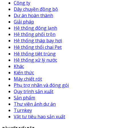
Công ty
Dây chuyền đồng bộ
Dự án hoàn thành
Giải pháp
Hệ thống đông lạnh
Hệ thống phối trộn
Hệ thống tháp bay hơi
Hệ thống thổi chai Pet
Hệ thống tiệt trùng
Hệ thống xử lý nước
Khác
Kiến thức
Máy chiết rót
Phụ trợ nhãn và đóng gói
Quy trình sản xuất
Sản phẩm
Thư viên ảnh dự án
Turnkey
Vật tư tiêu hao sản xuất