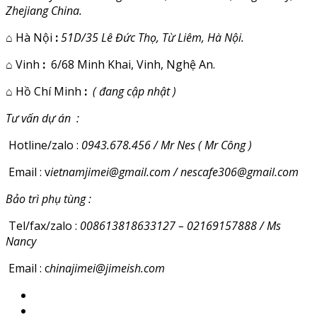
Zhejiang China.
⌂
Hà Nội
:
51D/35 Lê Đức Thọ, Từ Liêm, Hà Nội.
⌂
Vinh
:
6/68 Minh Khai, Vinh, Nghệ An.
⌂
Hồ Chí Minh
:
( đang cập nhật )
Tư vấn dự án :
Hotline/zalo :
0943.678.456 / Mr Nes ( Mr Công )
Email : v
ietnamjimei@gmail.com / nescafe306@gmail.com
Bảo trì phụ tùng :
Tel/fax/zalo :
008613818633127 – 02169157888 / Ms
Nancy
Email : c
hinajimei@jimeish.com