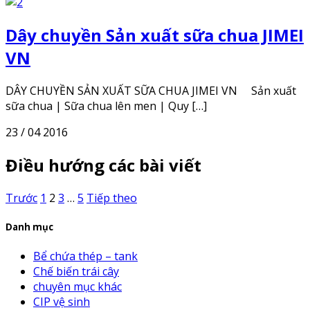
Dây chuyền Sản xuất sữa chua JIMEI
VN
DÂY CHUYỀN SẢN XUẤT SỮA CHUA JIMEI VN Sản xuất
sữa chua | Sữa chua lên men | Quy […]
23 / 04 2016
Điều hướng các bài viết
Trước
1
2
3
…
5
Tiếp theo
Danh mục
Bể chứa thép – tank
Chế biến trái cây
chuyên mục khác
CIP vệ sinh