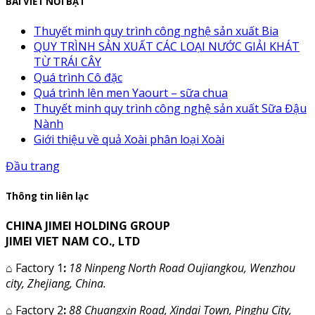
BÀI VIẾT NỔI BẬT
Thuyết minh quy trình công nghệ sản xuất Bia
QUY TRÌNH SẢN XUẤT CÁC LOẠI NƯỚC GIẢI KHÁT
TỪ TRÁI CÂY
Quá trình Cô đặc
Quá trình lên men Yaourt – sữa chua
Thuyết minh quy trình công nghệ sản xuất Sữa Đậu
Nành
Giới thiệu về quả Xoài phân loại Xoài
Đầu trang
Thông tin liên lạc
CHINA JIMEI HOLDING GROUP
JIMEI VIET NAM CO., LTD
⌂
Factory 1
:
18 Ninpeng North Road Oujiangkou, Wenzhou
city, Zhejiang, China.
⌂
Factory 2
:
88 Chuangxin Road, Xindai Town, Pinghu City,