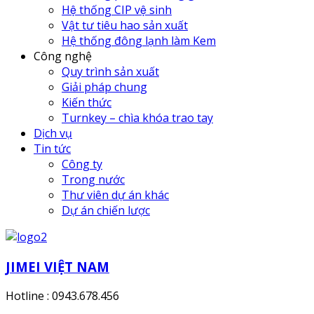
Hệ thống CIP vệ sinh
Vật tư tiêu hao sản xuất
Hệ thống đông lạnh làm Kem
Công nghệ
Quy trình sản xuất
Giải pháp chung
Kiến thức
Turnkey – chìa khóa trao tay
Dịch vụ
Tin tức
Công ty
Trong nước
Thư viên dự án khác
Dự án chiến lược
JIMEI VIỆT NAM
Hotline : 0943.678.456