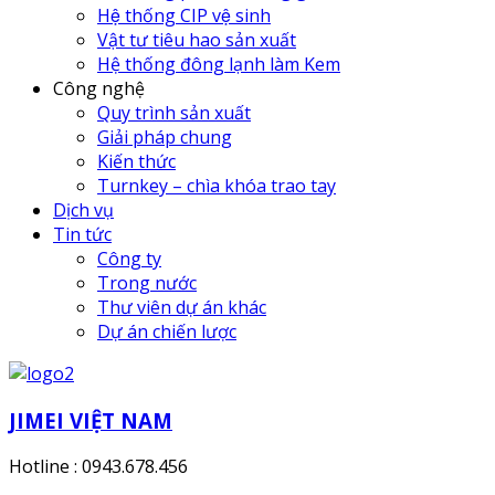
Hệ thống CIP vệ sinh
Vật tư tiêu hao sản xuất
Hệ thống đông lạnh làm Kem
Công nghệ
Quy trình sản xuất
Giải pháp chung
Kiến thức
Turnkey – chìa khóa trao tay
Dịch vụ
Tin tức
Công ty
Trong nước
Thư viên dự án khác
Dự án chiến lược
JIMEI VIỆT NAM
Hotline : 0943.678.456