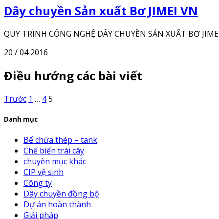
Dây chuyền Sản xuất Bơ JIMEI VN
QUY TRÌNH CÔNG NGHỆ DÂY CHUYỀN SẢN XUẤT BƠ JIMEI Dâ
20 / 04 2016
Điều hướng các bài viết
Trước
1
…
4
5
Danh mục
Bể chứa thép – tank
Chế biến trái cây
chuyên mục khác
CIP vệ sinh
Công ty
Dây chuyền đồng bộ
Dự án hoàn thành
Giải pháp