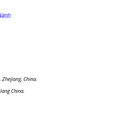
 Nành
 Zhejiang, China.
jiang China.