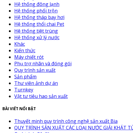
Hệ thống đông lạnh
Hệ thống phối trộn
Hệ thống tháp bay hơi
Hệ thống thổi chai Pet
Hệ thống tiệt trùng
Hệ thống xử lý nước
Khác
Kiến thức
Máy chiết rót
Phụ trợ nhãn và đóng gói
Quy trình sản xuất
Sản phẩm
Thư viên ảnh dự án
Turnkey
Vật tư tiêu hao sản xuất
BÀI VIẾT NỔI BẬT
Thuyết minh quy trình công nghệ sản xuất Bia
QUY TRÌNH SẢN XUẤT CÁC LOẠI NƯỚC GIẢI KHÁT TỪ