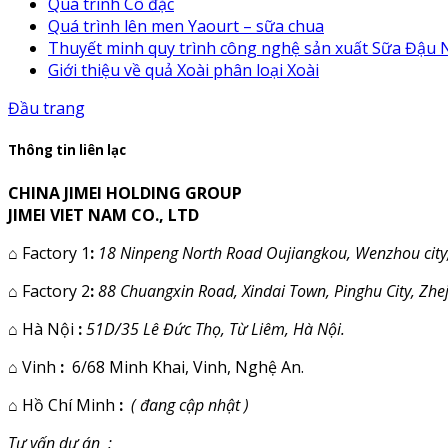
Quá trình Cô đặc
Quá trình lên men Yaourt – sữa chua
Thuyết minh quy trình công nghệ sản xuất Sữa Đậu
Giới thiệu về quả Xoài phân loại Xoài
Đầu trang
Thông tin liên lạc
CHINA JIMEI HOLDING GROUP
JIMEI VIET NAM CO., LTD
⌂
Factory 1
:
18 Ninpeng North Road Oujiangkou, Wenzhou city,
⌂
Factory 2
:
88 Chuangxin Road, Xindai Town, Pinghu City, Zhe
⌂
Hà Nội
:
51D/35 Lê Đức Thọ, Từ Liêm, Hà Nội.
⌂
Vinh
:
6/68 Minh Khai, Vinh, Nghệ An.
⌂
Hồ Chí Minh
:
( đang cập nhật )
Tư vấn dự án :