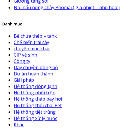
Giường tầng sôi
Nồi nấu nóng chảy Phomai ( gia nhiệt – nhũ hóa )
Danh mục
Bể chứa thép – tank
Chế biến trái cây
chuyên mục khác
CIP vệ sinh
Công ty
Dây chuyền đồng bộ
Dự án hoàn thành
Giải pháp
Hệ thống đông lạnh
Hệ thống phối trộn
Hệ thống tháp bay hơi
Hệ thống thổi chai Pet
Hệ thống tiệt trùng
Hệ thống xử lý nước
Khác