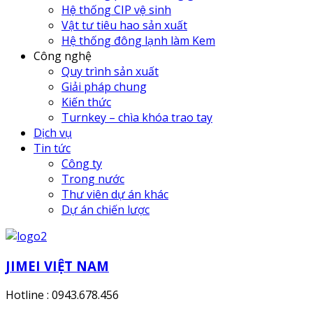
Hệ thống CIP vệ sinh
Vật tư tiêu hao sản xuất
Hệ thống đông lạnh làm Kem
Công nghệ
Quy trình sản xuất
Giải pháp chung
Kiến thức
Turnkey – chìa khóa trao tay
Dịch vụ
Tin tức
Công ty
Trong nước
Thư viên dự án khác
Dự án chiến lược
JIMEI VIỆT NAM
Hotline : 0943.678.456