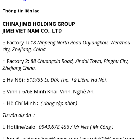
Thông tin liên lạc
CHINA JIMEI HOLDING GROUP
JIMEI VIET NAM CO., LTD
⌂
Factory 1
:
18 Ninpeng North Road Oujiangkou, Wenzhou
city, Zhejiang, China.
⌂
Factory 2
:
88 Chuangxin Road, Xindai Town, Pinghu City,
Zhejiang China.
⌂
Hà Nội
:
51D/35 Lê Đức Thọ, Từ Liêm, Hà Nội.
⌂
Vinh
:
6/68 Minh Khai, Vinh, Nghệ An.
⌂
Hồ Chí Minh
:
( đang cập nhật )
Tư vấn dự án :
Hotline/zalo :
0943.678.456 / Mr Nes ( Mr Công )
Email : v
ietnamjimei@gmail.com / nescafe306@gmail.com