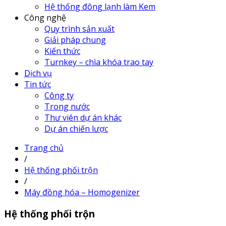
Hệ thống đông lạnh làm Kem
Công nghệ
Quy trình sản xuất
Giải pháp chung
Kiến thức
Turnkey – chìa khóa trao tay
Dịch vụ
Tin tức
Công ty
Trong nước
Thư viên dự án khác
Dự án chiến lược
Trang chủ
/
Hệ thống phối trộn
/
Máy đồng hóa – Homogenizer
Hệ thống phối trộn