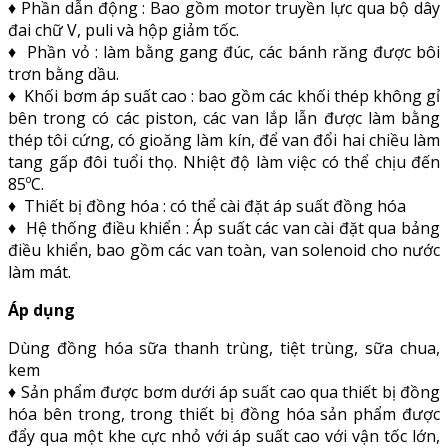
♦ Phần dẫn động : Bao gồm motor truyền lực qua bộ dây
đai chữ V, puli và hộp giảm tốc.
♦ Phần vỏ : làm bằng gang đúc, các bánh răng được bôi
trơn bằng dầu.
♦ Khối bơm áp suất cao : bao gồm các khối thép không gỉ
bên trong có các piston, các van lắp lẫn được làm bằng
thép tôi cứng, có gioăng làm kín, để van đổi hai chiều làm
tang gấp đôi tuổi thọ. Nhiệt độ làm việc có thể chịu đến
85ºC.
♦ Thiết bị đồng hóa : có thể cài đặt áp suất đồng hóa
♦ Hệ thống điều khiển : Áp suất các van cài đặt qua bảng
điều khiển, bao gồm các van toàn, van solenoid cho nước
làm mát.
Áp dụng
Dùng đồng hóa sữa thanh trùng, tiệt trùng, sữa chua,
kem
♦ Sản phẩm được bơm dưới áp suất cao qua thiết bị đồng
hóa bên trong, trong thiết bị đồng hóa sản phẩm được
đẩy qua một khe cực nhỏ với áp suất cao với vận tốc lớn,