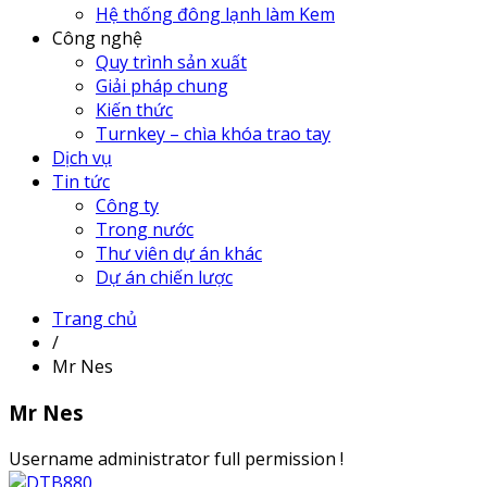
Hệ thống đông lạnh làm Kem
Công nghệ
Quy trình sản xuất
Giải pháp chung
Kiến thức
Turnkey – chìa khóa trao tay
Dịch vụ
Tin tức
Công ty
Trong nước
Thư viên dự án khác
Dự án chiến lược
Trang chủ
/
Mr Nes
Mr Nes
Username administrator full permission !