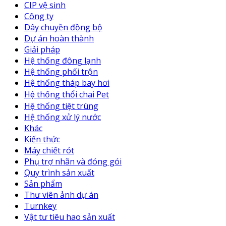
CIP vệ sinh
Công ty
Dây chuyền đồng bộ
Dự án hoàn thành
Giải pháp
Hệ thống đông lạnh
Hệ thống phối trộn
Hệ thống tháp bay hơi
Hệ thống thổi chai Pet
Hệ thống tiệt trùng
Hệ thống xử lý nước
Khác
Kiến thức
Máy chiết rót
Phụ trợ nhãn và đóng gói
Quy trình sản xuất
Sản phẩm
Thư viên ảnh dự án
Turnkey
Vật tư tiêu hao sản xuất