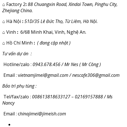
⌂
Factory 2
:
88 Chuangxin Road, Xindai Town, Pinghu City,
Zhejiang China.
⌂
Hà Nội
:
51D/35 Lê Đức Thọ, Từ Liêm, Hà Nội.
⌂
Vinh
:
6/68 Minh Khai, Vinh, Nghệ An.
⌂
Hồ Chí Minh
:
( đang cập nhật )
Tư vấn dự án :
Hotline/zalo :
0943.678.456 / Mr Nes ( Mr Công )
Email : v
ietnamjimei@gmail.com / nescafe306@gmail.com
Bảo trì phụ tùng :
Tel/fax/zalo :
008613818633127 – 02169157888 / Ms
Nancy
Email : c
hinajimei@jimeish.com