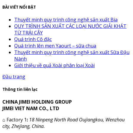
BÀI VIẾT NỔI BẬT
Thuyết minh quy trình công nghệ sản xuất Bia
QUY TRÌNH SẢN XUẤT CÁC LOẠI NƯỚC GIẢI KHÁT
TỪ TRÁI CÂY
Quá trình Cô đặc
Quá trình lên men Yaourt – sữa chua
Thuyết minh quy trình công nghệ sản xuất Sữa Đậu
Nành
Giới thiệu về quả Xoài phân loại Xoài
Đầu trang
Thông tin liên lạc
CHINA JIMEI HOLDING GROUP
JIMEI VIET NAM CO., LTD
⌂
Factory 1
:
18 Ninpeng North Road Oujiangkou, Wenzhou
city, Zhejiang, China.