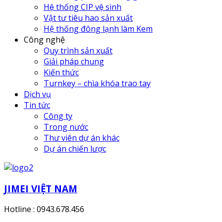
Hệ thống CIP vệ sinh
Vật tư tiêu hao sản xuất
Hệ thống đông lạnh làm Kem
Công nghệ
Quy trình sản xuất
Giải pháp chung
Kiến thức
Turnkey – chìa khóa trao tay
Dịch vụ
Tin tức
Công ty
Trong nước
Thư viên dự án khác
Dự án chiến lược
JIMEI VIỆT NAM
Hotline : 0943.678.456