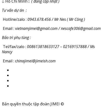
⌂
Hồ Chí Minh
:
( đang cập nhật )
Tư vấn dự án :
Hotline/zalo :
0943.678.456 / Mr Nes ( Mr Công )
Email : v
ietnamjimei@gmail.com / nescafe306@gmail.com
Bảo trì phụ tùng :
Tel/fax/zalo :
008613818633127 – 02169157888 / Ms
Nancy
Email : c
hinajimei@jimeish.com
Bản quyền thuộc tập đoàn JIMEI ©