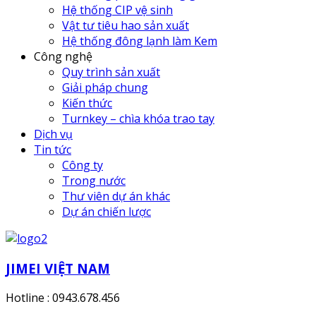
Hệ thống CIP vệ sinh
Vật tư tiêu hao sản xuất
Hệ thống đông lạnh làm Kem
Công nghệ
Quy trình sản xuất
Giải pháp chung
Kiến thức
Turnkey – chìa khóa trao tay
Dịch vụ
Tin tức
Công ty
Trong nước
Thư viên dự án khác
Dự án chiến lược
JIMEI VIỆT NAM
Hotline : 0943.678.456