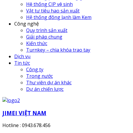
Hệ thống CIP vệ sinh
Vật tư tiêu hao sản xuất
Hệ thống đông lạnh làm Kem
Công nghệ
Quy trình sản xuất
Giải pháp chung
Kiến thức
Turnkey – chìa khóa trao tay
Dịch vụ
Tin tức
Công ty
Trong nước
Thư viên dự án khác
Dự án chiến lược
JIMEI VIỆT NAM
Hotline : 0943.678.456