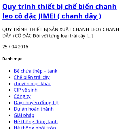
Quy trình thiết bị chế biến chanh
leo cô đặc JIMEI ( chanh dây )
QUY TRÌNH THIẾT BỊ SẢN XUẤT CHANH LEO ( CHANH
DÂY ) CÔ ĐẶC Đối với từng loại trái cây […]
25 / 04 2016
Danh mục
Bể chứa thép – tank
Chế biến trái cây
chuyên mục khác
CIP vệ sinh
Công ty
Dây chuyền đồng bộ
Dự án hoàn thành
Giải pháp
Hệ thống đông lạnh
Hệ thống phối trộn