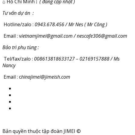
⌂
Hồ Chí Minh
:
( đang cập nhật )
Tư vấn dự án :
Hotline/zalo :
0943.678.456 / Mr Nes ( Mr Công )
Email : v
ietnamjimei@gmail.com / nescafe306@gmail.com
Bảo trì phụ tùng :
Tel/fax/zalo :
008613818633127 – 02169157888 / Ms
Nancy
Email : c
hinajimei@jimeish.com
Bản quyền thuộc tập đoàn JIMEI ©