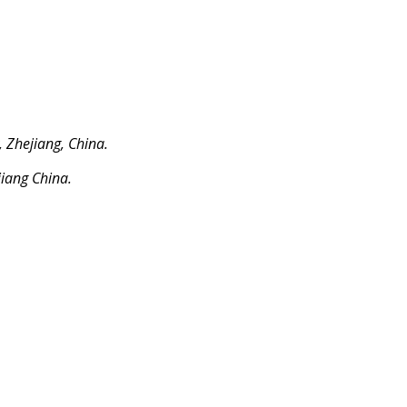
 Zhejiang, China.
jiang China.