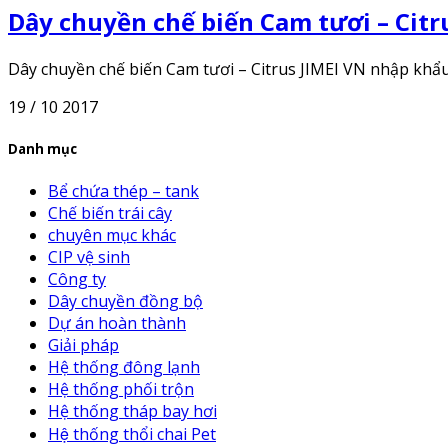
Dây chuyền chế biến Cam tươi – Citr
Dây chuyền chế biến Cam tươi – Citrus JIMEI VN nhập khẩu c
19 / 10 2017
Danh mục
Bể chứa thép – tank
Chế biến trái cây
chuyên mục khác
CIP vệ sinh
Công ty
Dây chuyền đồng bộ
Dự án hoàn thành
Giải pháp
Hệ thống đông lạnh
Hệ thống phối trộn
Hệ thống tháp bay hơi
Hệ thống thổi chai Pet