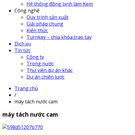
Hệ thống đông lạnh làm Kem
Công nghệ
Quy trình sản xuất
Giải pháp chung
Kiến thức
Turnkey – chìa khóa trao tay
Dịch vụ
Tin tức
Công ty
Trong nước
Thư viên dự án khác
Dự án chiến lược
Trang chủ
/
máy tách nước cam
máy tách nước cam