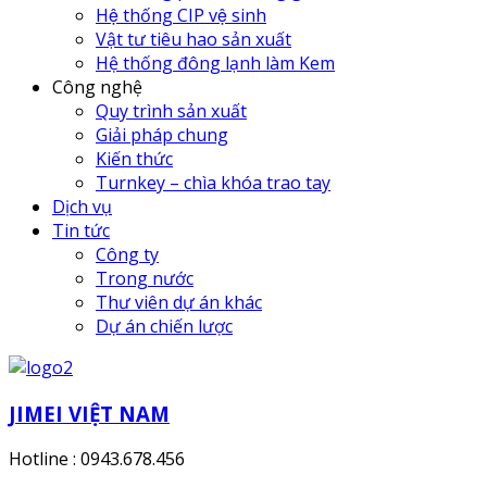
Hệ thống CIP vệ sinh
Vật tư tiêu hao sản xuất
Hệ thống đông lạnh làm Kem
Công nghệ
Quy trình sản xuất
Giải pháp chung
Kiến thức
Turnkey – chìa khóa trao tay
Dịch vụ
Tin tức
Công ty
Trong nước
Thư viên dự án khác
Dự án chiến lược
JIMEI VIỆT NAM
Hotline : 0943.678.456