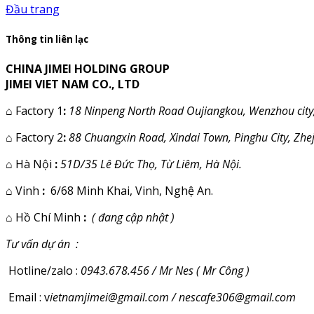
Đầu trang
Thông tin liên lạc
CHINA JIMEI HOLDING GROUP
JIMEI VIET NAM CO., LTD
⌂
Factory 1
:
18 Ninpeng North Road Oujiangkou, Wenzhou city,
⌂
Factory 2
:
88 Chuangxin Road, Xindai Town, Pinghu City, Zhe
⌂
Hà Nội
:
51D/35 Lê Đức Thọ, Từ Liêm, Hà Nội.
⌂
Vinh
:
6/68 Minh Khai, Vinh, Nghệ An.
⌂
Hồ Chí Minh
:
( đang cập nhật )
Tư vấn dự án :
Hotline/zalo :
0943.678.456 / Mr Nes ( Mr Công )
Email : v
ietnamjimei@gmail.com / nescafe306@gmail.com