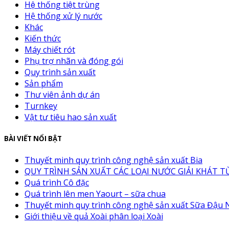
Hệ thống tiệt trùng
Hệ thống xử lý nước
Khác
Kiến thức
Máy chiết rót
Phụ trợ nhãn và đóng gói
Quy trình sản xuất
Sản phẩm
Thư viên ảnh dự án
Turnkey
Vật tư tiêu hao sản xuất
BÀI VIẾT NỔI BẬT
Thuyết minh quy trình công nghệ sản xuất Bia
QUY TRÌNH SẢN XUẤT CÁC LOẠI NƯỚC GIẢI KHÁT TỪ
Quá trình Cô đặc
Quá trình lên men Yaourt – sữa chua
Thuyết minh quy trình công nghệ sản xuất Sữa Đậu
Giới thiệu về quả Xoài phân loại Xoài