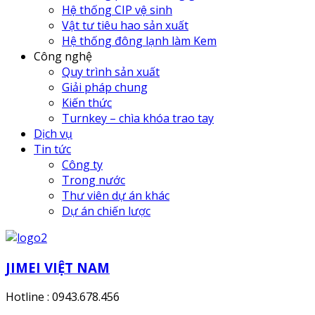
Hệ thống CIP vệ sinh
Vật tư tiêu hao sản xuất
Hệ thống đông lạnh làm Kem
Công nghệ
Quy trình sản xuất
Giải pháp chung
Kiến thức
Turnkey – chìa khóa trao tay
Dịch vụ
Tin tức
Công ty
Trong nước
Thư viên dự án khác
Dự án chiến lược
JIMEI VIỆT NAM
Hotline : 0943.678.456