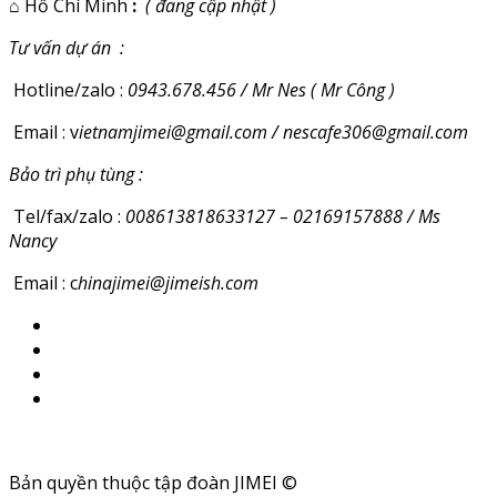
⌂
Hồ Chí Minh
:
( đang cập nhật )
Tư vấn dự án :
Hotline/zalo :
0943.678.456 / Mr Nes ( Mr Công )
Email : v
ietnamjimei@gmail.com / nescafe306@gmail.com
Bảo trì phụ tùng :
Tel/fax/zalo :
008613818633127 – 02169157888 / Ms
Nancy
Email : c
hinajimei@jimeish.com
Bản quyền thuộc tập đoàn JIMEI ©