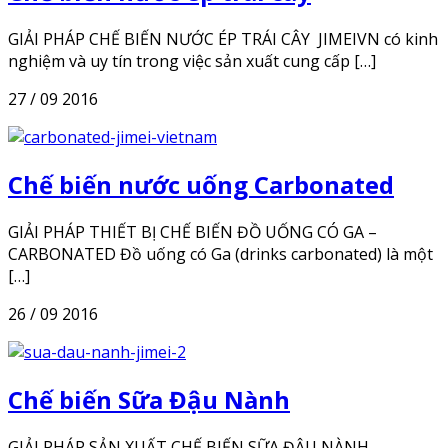
GIẢI PHÁP CHẾ BIẾN NƯỚC ÉP TRÁI CÂY JIMEIVN có kinh
nghiệm và uy tín trong việc sản xuất cung cấp […]
27 / 09 2016
Chế biến nước uống Carbonated
GIẢI PHÁP THIẾT BỊ CHẾ BIẾN ĐỒ UỐNG CÓ GA –
CARBONATED Đồ uống có Ga (drinks carbonated) là một
[…]
26 / 09 2016
Chế biến Sữa Đậu Nành
GIẢI PHÁP SẢN XUẤT CHẾ BIẾN SỮA ĐẬU NÀNH –