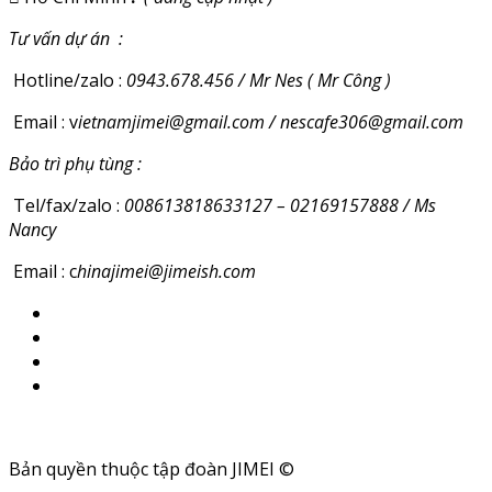
Tư vấn dự án :
Hotline/zalo :
0943.678.456 / Mr Nes ( Mr Công )
Email : v
ietnamjimei@gmail.com / nescafe306@gmail.com
Bảo trì phụ tùng :
Tel/fax/zalo :
008613818633127 – 02169157888 / Ms
Nancy
Email : c
hinajimei@jimeish.com
Bản quyền thuộc tập đoàn JIMEI ©