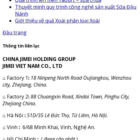
Quá trình lên men Yaourt – sữa chua
Thuyết minh quy trình công nghệ sản xuất Sữa Đậu
Nành
Giới thiệu về quả Xoài phân loại Xoài
Đầu trang
Thông tin liên lạc
CHINA JIMEI HOLDING GROUP
JIMEI VIET NAM CO., LTD
⌂
Factory 1
:
18 Ninpeng North Road Oujiangkou, Wenzhou
city, Zhejiang, China.
⌂
Factory 2
:
88 Chuangxin Road, Xindai Town, Pinghu City,
Zhejiang China.
⌂
Hà Nội
:
51D/35 Lê Đức Thọ, Từ Liêm, Hà Nội.
⌂
Vinh
:
6/68 Minh Khai, Vinh, Nghệ An.
⌂
Hồ Chí Minh
:
( đang cập nhật )