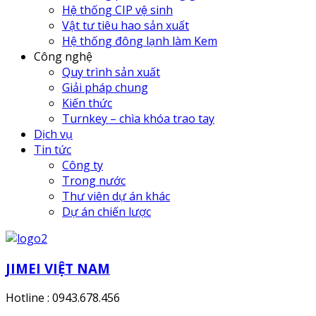
Hệ thống CIP vệ sinh
Vật tư tiêu hao sản xuất
Hệ thống đông lạnh làm Kem
Công nghệ
Quy trình sản xuất
Giải pháp chung
Kiến thức
Turnkey – chìa khóa trao tay
Dịch vụ
Tin tức
Công ty
Trong nước
Thư viên dự án khác
Dự án chiến lược
JIMEI VIỆT NAM
Hotline : 0943.678.456