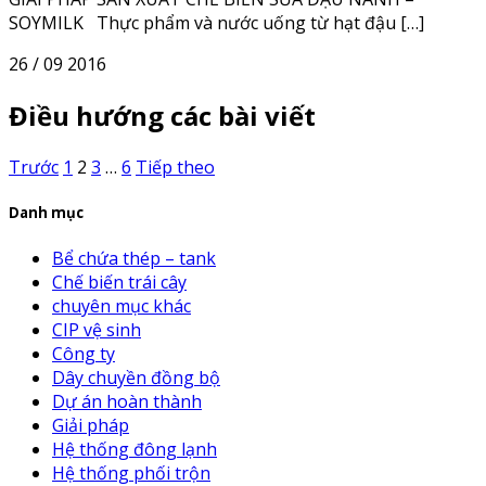
SOYMILK Thực phẩm và nước uống từ hạt đậu […]
26 / 09 2016
Điều hướng các bài viết
Trước
1
2
3
…
6
Tiếp theo
Danh mục
Bể chứa thép – tank
Chế biến trái cây
chuyên mục khác
CIP vệ sinh
Công ty
Dây chuyền đồng bộ
Dự án hoàn thành
Giải pháp
Hệ thống đông lạnh
Hệ thống phối trộn