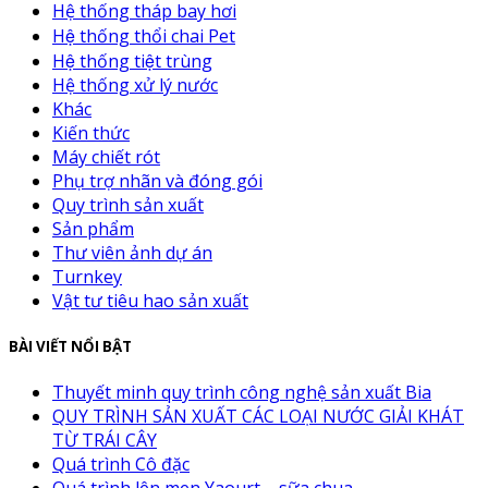
Hệ thống tháp bay hơi
Hệ thống thổi chai Pet
Hệ thống tiệt trùng
Hệ thống xử lý nước
Khác
Kiến thức
Máy chiết rót
Phụ trợ nhãn và đóng gói
Quy trình sản xuất
Sản phẩm
Thư viên ảnh dự án
Turnkey
Vật tư tiêu hao sản xuất
BÀI VIẾT NỔI BẬT
Thuyết minh quy trình công nghệ sản xuất Bia
QUY TRÌNH SẢN XUẤT CÁC LOẠI NƯỚC GIẢI KHÁT
TỪ TRÁI CÂY
Quá trình Cô đặc