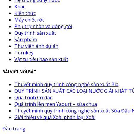
Hệ thống xử lý nước
Khác
Kiến thức
Máy chiết rót
Phụ trợ nhãn và đóng gói
Quy trình sản xuất
Sản phẩm
Thư viên ảnh dự án
Turnkey
Vật tư tiêu hao sản xuất
BÀI VIẾT NỔI BẬT
Thuyết minh quy trình công nghệ sản xuất Bia
QUY TRÌNH SẢN XUẤT CÁC LOẠI NƯỚC GIẢI KHÁT TỪ
Quá trình Cô đặc
Quá trình lên men Yaourt – sữa chua
Thuyết minh quy trình công nghệ sản xuất Sữa Đậu
Giới thiệu về quả Xoài phân loại Xoài
Đầu trang