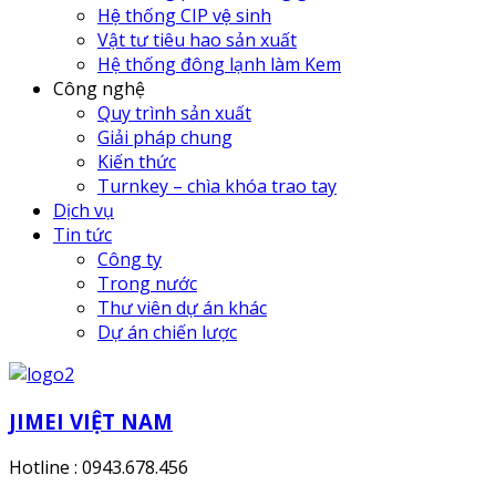
Hệ thống CIP vệ sinh
Vật tư tiêu hao sản xuất
Hệ thống đông lạnh làm Kem
Công nghệ
Quy trình sản xuất
Giải pháp chung
Kiến thức
Turnkey – chìa khóa trao tay
Dịch vụ
Tin tức
Công ty
Trong nước
Thư viên dự án khác
Dự án chiến lược
JIMEI VIỆT NAM
Hotline : 0943.678.456