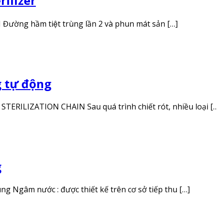
rilizer
g hầm tiệt trùng lần 2 và phun mát sản […]
g tự động
ILIZATION CHAIN Sau quá trình chiết rót, nhiều loại […
g
âm nước : được thiết kế trên cơ sở tiếp thu […]