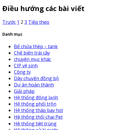
Điều hướng các bài viết
Trước
1
2
3
Tiếp theo
Danh mục
Bể chứa thép – tank
Chế biến trái cây
chuyên mục khác
CIP vệ sinh
Công ty
Dây chuyền đồng bộ
Dự án hoàn thành
Giải pháp
Hệ thống đông lạnh
Hệ thống phối trộn
Hệ thống tháp bay hơi
Hệ thống thổi chai Pet
Hệ thống tiệt trùng