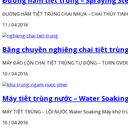
Đường hầm tiệt trùng – Spraying Ste
ĐƯỜNG HẦM TIỆT TRÙNG CHAI NHỰA – CHAI THỦY TINH Đườn
11 / 04 2016
Băng chuyền nghiêng chai tiệt trùn
MÁY ĐẢO LỘN CHAI TIỆT TRÙNG TỰ ĐỘNG – TURN OVER STER
10 / 04 2016
Máy tiệt trùng nước – Water Soakin
MÁY TIỆT TRÙNG – LỘI NƯỚC Water Soaking Máy khử trùng Ng
10 / 04 2016